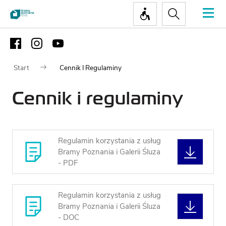
- Pt.:
9:00
A
Informacja:
A
- 18:00
A
A
A
+ (48) 61
PL
So.
A
647 76 34
- Nd.:
10:00
- 19:00
Start
Cennik I Regulaminy
Cennik i regulaminy
Dla
Zwiedzanie
odwiedzających
EKSPOZYCJA
Regulamin korzystania z usług
GŁÓWNA
Bramy Poznania i Galerii Śluza
POBIE
NAJWAŻNIEJSZE
- PDF
INFORMACJE
AUDIOWYCIE
CENNIK
Regulamin korzystania z usług
Bramy Poznania i Galerii Śluza
POBIE
GALERIA ŚL
- DOC
BILET