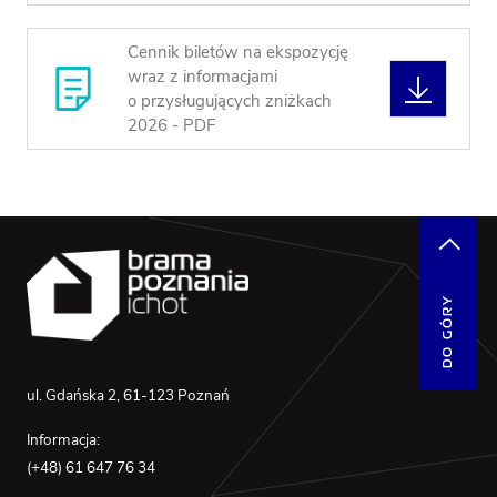
WSPÓLNY
BRAMA
OTWARTA N
Cennik biletów na ekspozycję
RZEKĘ
wraz z informacjami
DOSTĘPNOŚĆ
POBIE
o przysługujących zniżkach
2026 - PDF
DO GÓRY
ul. Gdańska 2, 61-123 Poznań
Informacja:
(+48) 61 647 76 34