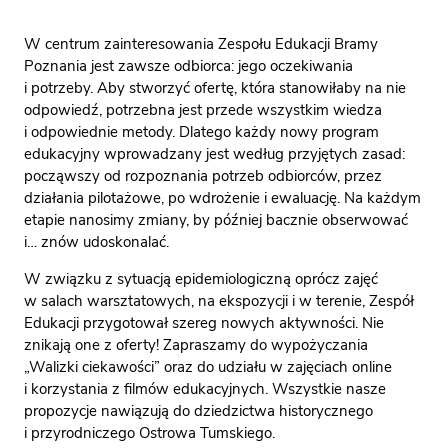
WSPÓLNY
BRAMA
OTWARTA N
W centrum zainteresowania Zespołu Edukacji Bramy
RZEKĘ
Poznania jest zawsze odbiorca: jego oczekiwania
DOSTĘPNOŚĆ
i potrzeby. Aby stworzyć ofertę, która stanowiłaby na nie
odpowiedź, potrzebna jest przede wszystkim wiedza
i odpowiednie metody. Dlatego każdy nowy program
edukacyjny wprowadzany jest według przyjętych zasad:
począwszy od rozpoznania potrzeb odbiorców, przez
działania pilotażowe, po wdrożenie i ewaluację. Na każdym
etapie nanosimy zmiany, by później bacznie obserwować
i… znów udoskonalać.
W związku z sytuacją epidemiologiczną oprócz zajęć
w salach warsztatowych, na ekspozycji i w terenie, Zespół
Edukacji przygotował szereg nowych aktywności. Nie
znikają one z oferty! Zapraszamy do wypożyczania
„Walizki ciekawości” oraz do udziału w zajęciach online
i korzystania z filmów edukacyjnych. Wszystkie nasze
propozycje nawiązują do dziedzictwa historycznego
i przyrodniczego Ostrowa Tumskiego.