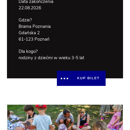
Data zakończenia
WSPÓLNY
BRAMA
22.08.2026
OTWARTA N
RZEKĘ
Gdzie?
DOSTĘPNOŚĆ
Brama Poznania
Gdańska 2
61-123 Poznań
Dla kogo?
rodziny z dziećmi w wieku 3-5 lat
KUP BILET