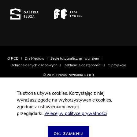
O PCD
Dla Mediów
Sesje fotograficzne i wynajem
Ochrona danych osobowych
Deklaracja dostępności
O projekcie
© 2019 Brama Poznania ICHOT
Realizacja
Montownia.com
Ta strona używa cookies. Korzystając z niej
wyrażasz zgodę na wykorzystywanie cookies,
zgodnie z ustawieniami twojej
Projekt współfinansowany jest ze środków Europejskiego
przeglądarki.
Wiecej w polityce prywatności
.
Funduszu Rozwoju Regionalnego w ramach działania 6.4
Programu Operacyjnego Innowacyjna Gospodarka 2007-2013.
OK, ZAMKNIJ