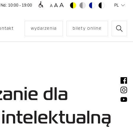
A
A
 Nd.: 10:00 - 19:00
PL
A
ontakt
wydarzenia
bilety online
anie dla
intelektualną