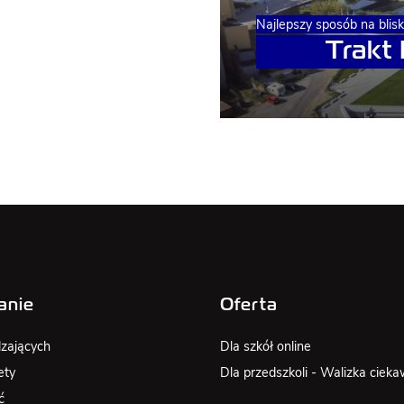
Najlepszy sposób na blis
Trakt
anie
Oferta
zających
Dla szkół online
ety
Dla przedszkoli - Walizka cieka
ć