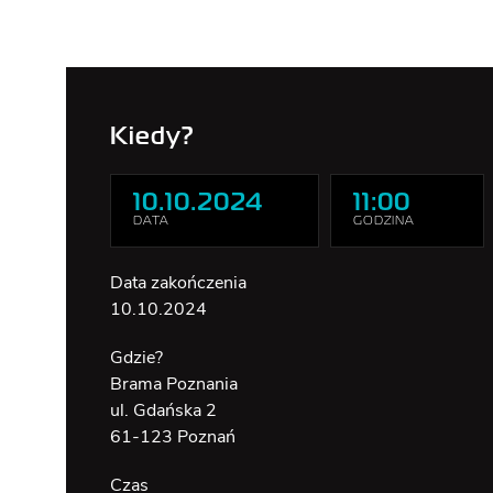
BILET WSPÓLNY
DOSTĘPNOŚĆ
Kiedy?
10.10.2024
11:00
DATA
GODZINA
Data zakończenia
10.10.2024
Gdzie?
Brama Poznania
ul. Gdańska 2
61-123 Poznań
Czas