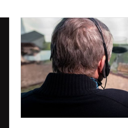
BRAMA OTWARTA NA
DLA SZKÓŁ
RZEKĘ
I PRZEDSZKOLI
ZWIEDZANIE
GRUPOWE
LATO - OFERTA 
GRUP
ZORGANIZOWAN