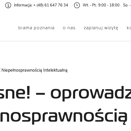
Informacja:
+ (48) 61 647 76 34
Wt. - Pt.: 9:00 - 18:00 So. -
brama poznania
o nas
zaplanuj wizytę
k
dzanie
Oferta
 Niepełnosprawnością Intelektualną
EKSPOZYCJA
DLA RODZIN
GŁÓWNA
Z DZIEĆMI
ne! – oprowadz
AUDIOWYCIECZKA
DLA DOROSŁYCH
łnosprawnością 
DLA SENIOREK
GALERIA ŚLUZA
I SENIORÓW