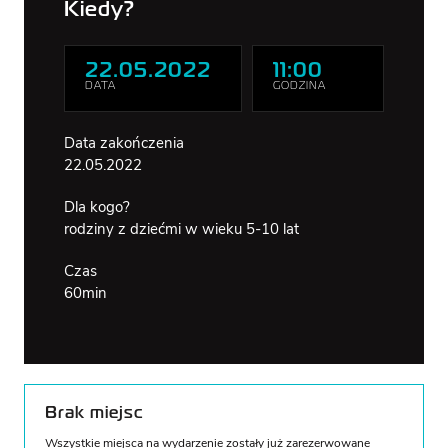
Kiedy?
WSPÓLNY
BRAMA
OTWARTA N
RZEKĘ
DOSTĘPNOŚĆ
22.05.2022
11:00
DATA
GODZINA
Data zakończenia
22.05.2022
Dla kogo?
rodziny z dziećmi w wieku 5-10 lat
Czas
60min
Brak miejsc
Wszystkie miejsca na wydarzenie zostały już zarezerwowane