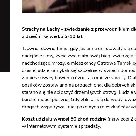
Strachy na Lachy - zwiedzanie z przewodnikiem dl
z dziećmi w wieku 5-10 lat
Dawno, dawno temu, gdy jesienne dni stawały się cor
nadejście zimy, życie zwalniało swój bieg, zwierzęta
nadchodzące mrozy, a mieszkańcy Ostrowa Tumskiego 
czasie ludzie zamykali się szczelnie w swoich domos
zamieszkiwały bowiem różne tajemnicze stwory. Dlat
posiłków zostawiano na progach chat dla dobrych skr
starano się nie spłoszyć drzemiących strzyg. Ludzie w
bardzo niebezpieczne. Gdy zbliżali się do wody, uważa
drogach wypatrywali niespokojnych mieszkańców wi
Koszt udziału wynosi 50 zł od rodziny
(najwięcej 2 o
w internetowym systemie sprzedaży.