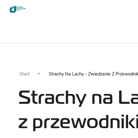
Dla
Zwie
Start
Strachy Na Lachy - Zwiedzanie Z Przewodni
odwiedzających
Strachy na L
NAJWAŻNIEJSZE
INFORMACJE
z przewodniki
CENNIK