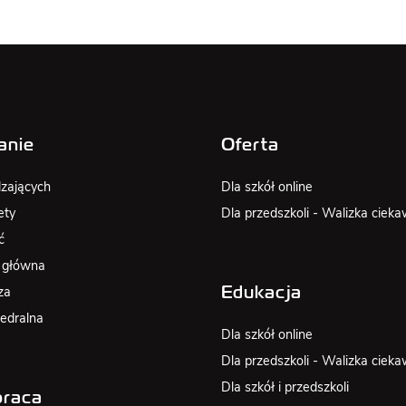
anie
Oferta
zających
Dla szkół online
ety
Dla przedszkoli - Walizka cieka
ć
 główna
za
Edukacja
edralna
Dla szkół online
Dla przedszkoli - Walizka cieka
Dla szkół i przedszkoli
raca