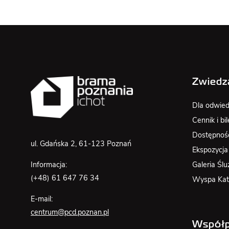
Zwiedz
Dla odwied
Cennik i bil
Dostępnoś
ul. Gdańska 2, 61-123 Poznań
Ekspozycja
Galeria Ślu
Informacja:
(+48) 61 647 76 34
Wyspa Kat
E-mail:
centrum@pcd.poznan.pl
Współp