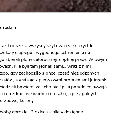
a rodzin
az krótsze, a wszyscy szykowali się na rychłe
 szukały ciepłego i wygodnego schronienia na
zbierali plony całorocznej, ciężkiej pracy. W owym
twach. Nie byli tam jednak sami… wraz z nimi
ego, gdy zachodziło słońce, część niezjedzonych
zatów, a wstając z pierwszymi promieniami jutrzenki,
iedzieli bowiem, że licho nie śpi, a południce bywają
li na zdradliwe wodniki i rusałki, a przy polnych
erzbowej korony.
soby dorosłe i 3 dzieci) - bilety dostępne