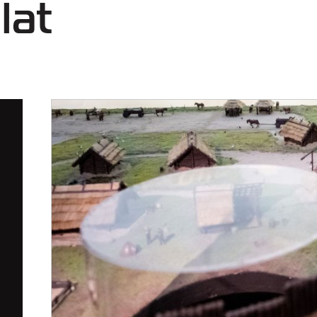
lat
BRAMA OTWARTA NA
DLA SZKÓŁ
RZEKĘ
I PRZEDSZKOLI
ZWIEDZANIE
GRUPOWE
LATO - OFERTA 
GRUP
ZORGANIZOWAN