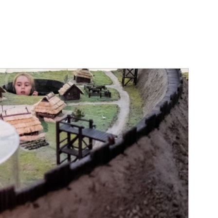
DLA
YCH