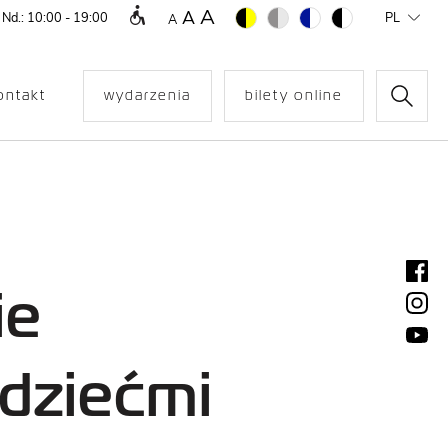
A
A
 Nd.: 10:00 - 19:00
PL
A
ontakt
wydarzenia
bilety online
ie
 dziećmi