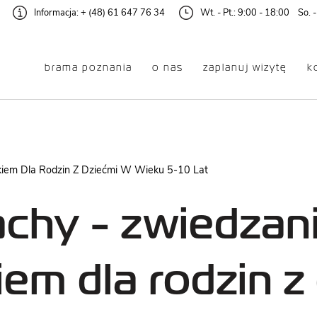
Informacja:
+ (48) 61 647 76 34
Wt. - Pt.: 9:00 - 18:00 So. -
brama poznania
o nas
zaplanuj wizytę
k
dzanie
Oferta
kiem Dla Rodzin Z Dziećmi W Wieku 5-10 Lat
EKSPOZYCJA
DLA RODZIN
GŁÓWNA
Z DZIEĆMI
achy - zwiedzan
AUDIOWYCIECZKA
DLA DOROSŁYCH
em dla rodzin z
DLA SENIOREK
GALERIA ŚLUZA
I SENIORÓW