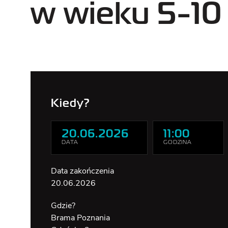
BILET WSPÓLNY
w wieku 5-10 
DOSTĘPNOŚĆ
Kiedy?
20.06.2026
11:00
DATA
GODZINA
Data zakończenia
20.06.2026
Gdzie?
Brama Poznania