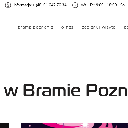
Informacja:
+ (48) 61 647 76 34
Wt. - Pt.: 9:00 - 18:00 So. -
brama poznania
o nas
zaplanuj wizytę
k
dzanie
Oferta
EKSPOZYCJA
DLA RODZIN
GŁÓWNA
Z DZIEĆMI
w Bramie Pozn
AUDIOWYCIECZKA
DLA DOROSŁYCH
DLA SENIOREK
GALERIA ŚLUZA
I SENIORÓW