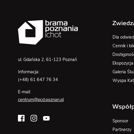
Zwiedz
Dla odwied
Cennik i bil
Dostępnoś
ul. Gdańska 2, 61-123 Poznań
Ekspozycja
Galeria Ślu
Informacja:
(+48) 61 647 76 34
Wyspa Kat
E-mail:
centrum@pcd.poznan.pl
Współp
Sponsor
Partnerzy