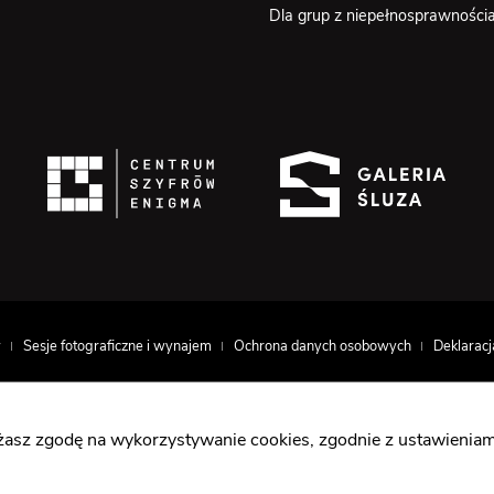
Dla grup z niepełnosprawności
w
Sesje fotograficzne i wynajem
Ochrona danych osobowych
Deklaracj
ażasz zgodę na wykorzystywanie cookies, zgodnie z ustawieniam
unduszu Rozwoju Regionalnego w ramach działania 6.4
13.