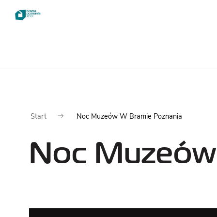
Dla
Zwie
Start
Noc Muzeów W Bramie Poznania
odwiedzających
Noc Muzeów 
NAJWAŻNIEJSZE
INFORMACJE
CENNIK