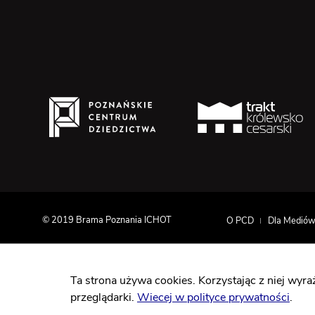
© 2019 Brama Poznania ICHOT
O PCD
Dla Medió
Ta strona używa cookies. Korzystając z niej wyr
Projekt współfinansowany jest ze środków Europejskiego F
przeglądarki.
Wiecej w polityce prywatności
.
Programu Operacyjnego Innowacyjna Gospodarka 2007-20