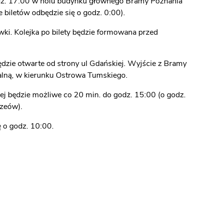
z. 17:00 w holu budynku głównego Bramy Poznania
biletów odbędzie się o godz. 0:00).
ki. Kolejka po bilety będzie formowana przed
ędzie otwarte od strony ul Gdańskiej. Wyjście z Bramy
alną, w kierunku Ostrowa Tumskiego.
j będzie możliwe co 20 min. do godz. 15:00 (o godz.
zeów).
 o godz. 10:00.