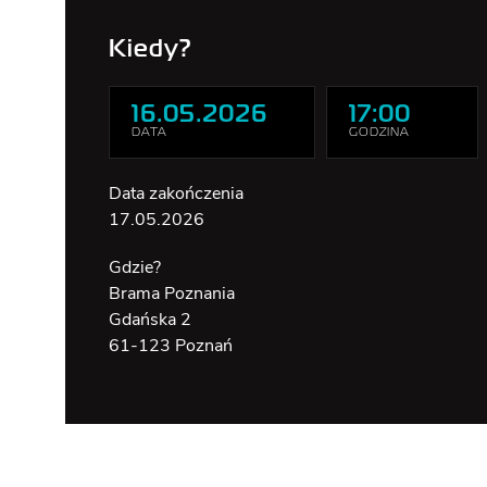
BILET WSPÓLNY
Kiedy?
DOSTĘPNOŚĆ
16.05.2026
17:00
DATA
GODZINA
Data zakończenia
17.05.2026
Gdzie?
Brama Poznania
Gdańska 2
61-123 Poznań