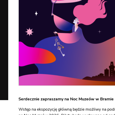
BRAMA OTWARTA NA
DLA SZKÓŁ
RZEKĘ
I PRZEDSZKOLI
ZWIEDZANIE
GRUPOWE
LATO - OFERTA 
GRUP
ZORGANIZOWAN
Serdecznie zapraszamy na Noc Muzeów w Bramie 
Wstęp na ekspozycję główną będzie możliwy na pods