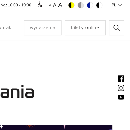
A
A
 Nd.: 10:00 - 19:00
PL
A
ontakt
wydarzenia
bilety online
ania