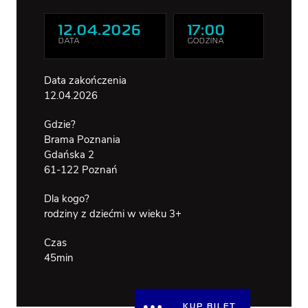
WSPÓLNY
BRAMA
OTWARTA N
12.04.2026
17:00
RZEKĘ
DATA
GODZINA
DOSTĘPNOŚĆ
Data zakończenia
12.04.2026
Gdzie?
Brama Poznania
Gdańska 2
61-122 Poznań
Dla kogo?
rodziny z dziećmi w wieku 3+
Czas
45min
KUP BILET