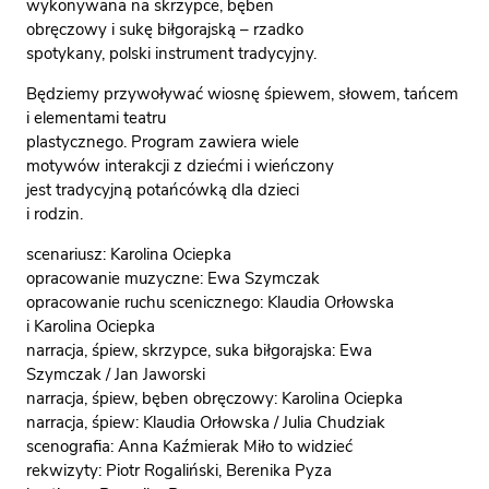
wykonywana na skrzypce, bęben
obręczowy i sukę biłgorajską – rzadko
spotykany, polski instrument tradycyjny.
Będziemy przywoływać wiosnę śpiewem, słowem, tańcem
i elementami teatru
plastycznego. Program zawiera wiele
motywów interakcji z dziećmi i wieńczony
jest tradycyjną potańcówką dla dzieci
i rodzin.
scenariusz: Karolina Ociepka
opracowanie muzyczne: Ewa Szymczak
opracowanie ruchu scenicznego: Klaudia Orłowska
i Karolina Ociepka
narracja, śpiew, skrzypce, suka biłgorajska: Ewa
Szymczak / Jan Jaworski
narracja, śpiew, bęben obręczowy: Karolina Ociepka
narracja, śpiew: Klaudia Orłowska / Julia Chudziak
scenografia: Anna Kaźmierak Miło to widzieć
rekwizyty: Piotr Rogaliński, Berenika Pyza