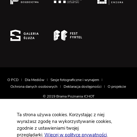
O PCD
Dla Mediów
Sesje fotograficzne i wynajem
Ochrona danych osobowych
Deklaracja dostępności
O projekcie
© 2019 Brama Poznania ICHOT
Realizacja
Montownia.com
Ta strona używa cookies. Korzystając z niej
wyrażasz zgodę na wykorzystywanie cookies,
zgodnie z ustawieniami twojej
Projekt współfinansowany jest ze środków Europejskiego
przeglądarki.
Wiecej w polityce prywatności
.
Funduszu Rozwoju Regionalnego w ramach działania 6.4