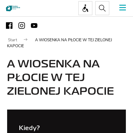
- Pt.:
9:00
A
Informacja:
A
- 18:00
A
A
A
+ (48) 61
PL
So.
A
647 76 34
- Nd.:
10:00
- 19:00
Start
A WIOSENKA NA PŁOCIE W TEJ ZIELONEJ
KAPOCIE
Dla
Zwiedzanie
A WIOSENKA NA
odwiedzających
PŁOCIE W TEJ
EKSPOZYCJA
GŁÓWNA
ZIELONEJ KAPOCIE
NAJWAŻNIEJSZE
INFORMACJE
AUDIOWYCIE
CENNIK
GALERIA ŚL
Kiedy?
BILET