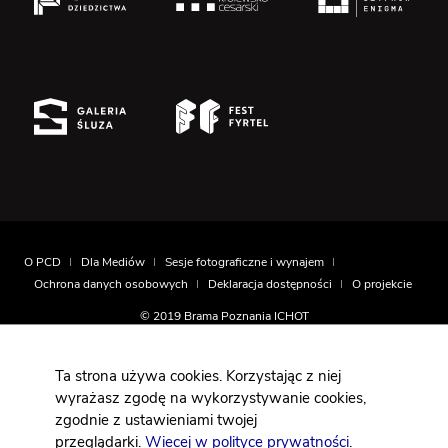
O PCD
Dla Mediów
Sesje fotograficzne i wynajem
Ochrona danych osobowych
Deklaracja dostępności
O projekcie
© 2019 Brama Poznania ICHOT
Realizacja
Montownia.com
Ta strona używa cookies. Korzystając z niej
wyrażasz zgodę na wykorzystywanie cookies,
zgodnie z ustawieniami twojej
Projekt współfinansowany jest ze środków Europejskiego
przeglądarki.
Wiecej w polityce prywatności
.
Funduszu Rozwoju Regionalnego w ramach działania 6.4