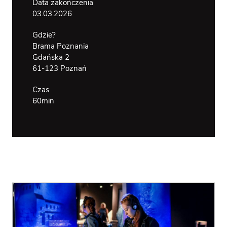
Data zakończenia
WSPÓLNY
BRAMA
03.03.2026
OTWARTA N
RZEKĘ
Gdzie?
DOSTĘPNOŚĆ
Brama Poznania
Gdańska 2
61-123 Poznań
Czas
60min