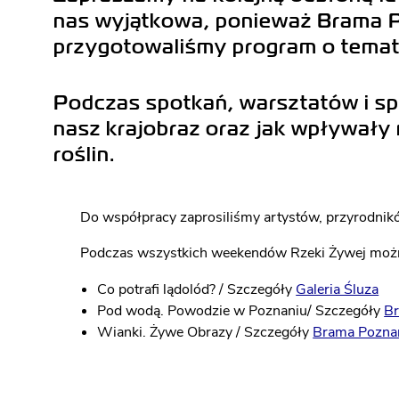
BILET WSPÓLNY
nas wyjątkowa, ponieważ Brama Poz
przygotowaliśmy program o tematy
DOSTĘPNOŚĆ
Podczas spotkań, warsztatów i sp
nasz krajobraz oraz jak wpływały
roślin.
Do współpracy zaprosiliśmy artystów, przyrodnik
Podczas wszystkich weekendów Rzeki Żywej możn
Co potrafi lądolód? / Szczegóły
Galeria Śluza
Pod wodą. Powodzie w Poznaniu/ Szczegóły
Br
Wianki. Żywe Obrazy / Szczegóły
Brama Pozna