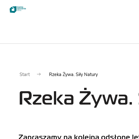
Dla
Zwie
Start
Rzeka Żywa. Siły Natury
odwiedzających
Rzeka Żywa. 
NAJWAŻNIEJSZE
INFORMACJE
CENNIK
Zapraszamy na kolejną odsłonę le