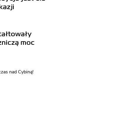
kazji
ztałtowały
czniczą moc
DLA
YCH
czas nad Cybiną!