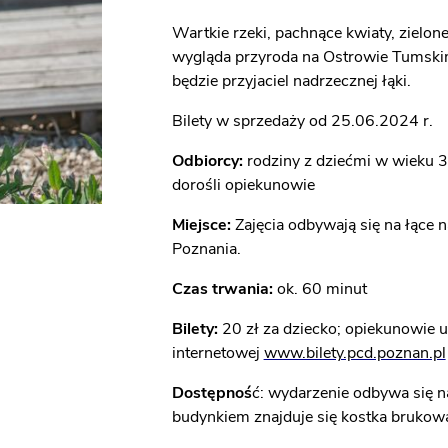
Wartkie rzeki, pachnące kwiaty, zielon
wygląda przyroda na Ostrowie Tumskim.
będzie przyjaciel nadrzecznej łąki.
Bilety w sprzedaży od 25.06.2024 r.
Odbiorcy:
rodziny z dziećmi w wieku 3-
dorośli opiekunowie
Miejsce:
Zajęcia odbywają się na łące
Poznania.
Czas trwania:
ok. 60 minut
Bilety:
20 zł za dziecko; opiekunowie uc
internetowej
www.bilety.pcd.poznan.pl
Dostępnoś
ć: wydarzenie odbywa się n
budynkiem znajduje się kostka brukow