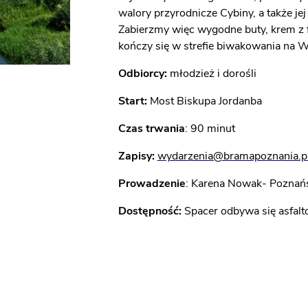
walory przyrodnicze Cybiny, a także j
Zabierzmy więc wygodne buty, krem z f
kończy się w strefie biwakowania na W
Odbiorcy:
młodzież i dorośli
Start:
Most Biskupa Jordanba
Czas trwania
: 90 minut
Zapisy:
wydarzenia@bramapoznania.p
Prowadzenie
: Karena Nowak- Poznań
Dostępność:
Spacer odbywa się asfalt