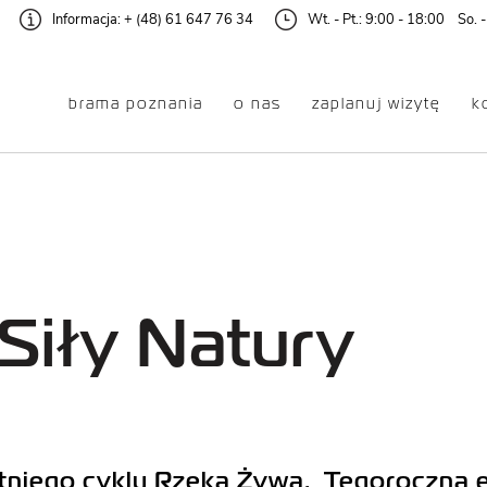
Informacja:
+ (48) 61 647 76 34
Wt. - Pt.: 9:00 - 18:00 So. -
brama poznania
o nas
zaplanuj wizytę
k
dzanie
Oferta
EKSPOZYCJA
DLA RODZIN
GŁÓWNA
Z DZIEĆMI
Siły Natury
AUDIOWYCIECZKA
DLA DOROSŁYCH
DLA SENIOREK
GALERIA ŚLUZA
I SENIORÓW
tniego cyklu Rzeka Żywa. Tegoroczna ed