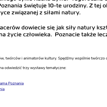
nania świętuje 10-te urodziny. Z tej o
BRAMA OTWARTA NA
DLA SZKÓŁ
RZEKĘ
I PRZEDSZKOLI
ce związanej z siłami natury.
ZWIEDZANIE
GRUPOWE
acerów dowiecie się jak siły natury ks
 na życie człowieka. Poznacie także le
LATO - OFERTA 
GRUP
ZORGANIZOWAN
ów, twórców i animatorów kultury. Spędźmy wspólnie twórczo 
a odwiedzić trzy wystawy tematyczne:
ama Poznania
nia