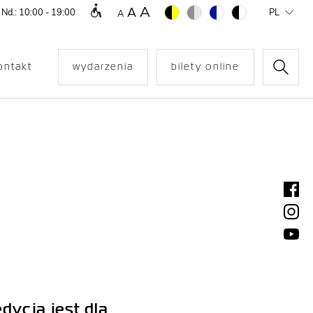
A
A
 Nd.: 10:00 - 19:00
PL
A
ontakt
wydarzenia
bilety online
ycja jest dla